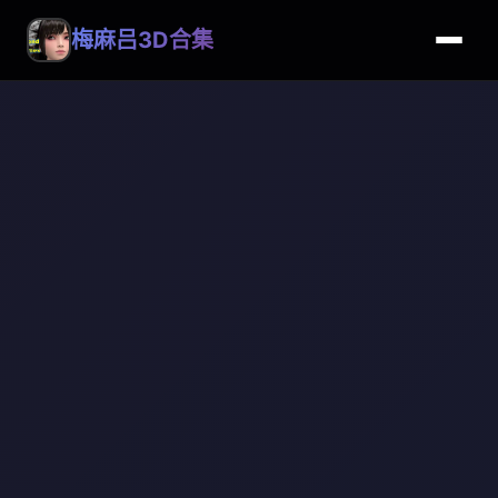
梅麻吕3D合集