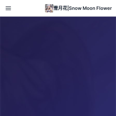
雪月花|Snow Moon Flower